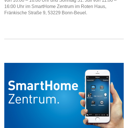
von 10:00 – 16:00 Uhr und Sonntag 31. Juli von 11:00 –
16:00 Uhr im SmartHome Zentrum im Roten Haus,
Fränkische Straße 9, 53229 Bonn-Beuel.